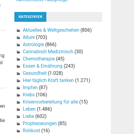
n
KATEGORIEN
Aktuelles & Weltgeschehen
(806)
Allure
(703)
Astrologie
(866)
Cannabisöl Medizinisch
(30)
ung
Chemotherapie
(45)
il
Essen & Ernährung
(243)
Gesundheit
(1.028)
Hier täglich Kraft tanken
(1.271)
Impfen
(87)
Krebs
(106)
Krisenvorbereitung für alle
(15)
ren
Leben
(1.486)
Liebe
(602)
die
Prophezeiungen
(85)
Rohkost
(16)