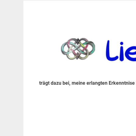
Zum
Inhalt
trägt dazu bei, diese mir erlangte Erkenntnis an
LiebeIsstLeben
springen
trägt dazu bei, meine erlangten Erkenntnise