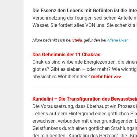
Die Essenz den Lebens mit Gefühlen ist die Int
Verschmelzung der feurigen seelischen Anteile mi
Wasser. Sie fordert alles VON uns. Sie schenkt a
Allure bedankt sich bei
Stella,
gefunden bei
Ariane Uwer
Das Geheimnis der 11 Chakras
Chakras sind wirbelnde Energiezentren, die einen
gibt es? Gibt es sieben – oder mehr? Wie wichtig
physisches Wohlbefinden?
mehr hier >>>
Kundalini –
Die Transfiguration des Bewusstsei
Die Voraussetzung, dass überhaupt ein Prozess 
Lebens auf dem Hintergrund eines göttlichen Pl
erwachsen, verbunden mit einer grundlegenden L
Geistfunkens durch einen göttlichen Strahlungs
der reinigenden „Kundalini des Herzens“, die „Kr