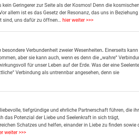
s kein Geringerer zur Seite als der Kosmos! Denn die kosmische
or allem ist es das Gesetz der Resonanz, das uns in Beziehung
it sind, uns dafür zu öffnen…
hier weiter >>>
ine besondere Verbundenheit zweier Wesenheiten
.
Einerseits kann
rkommen, aber sie kann auch, wenn es denn die „wahre“ Verbind
irkungsvoll für unser Leben auf der Erde. Was der eine Seelente
öttliche“ Verbindung als untrennbar angesehen, denn sie
iebevolle, tiefgründige und ehrliche Partnerschaft führen, die ih
 das Potenzial der Liebe und Seelenkraft in sich trägt,
reichen Schatzes und helfen, einander in Liebe zu finden sowie 
er weiter >>>