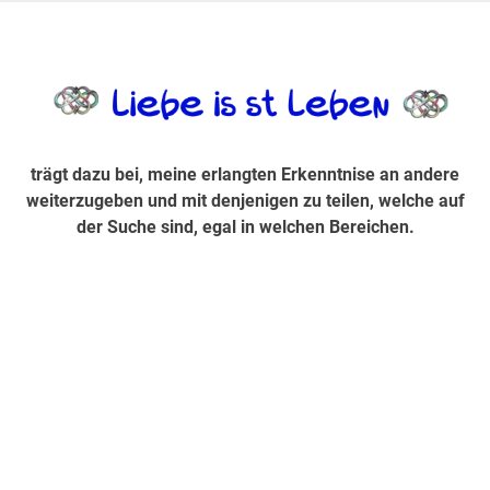
Zum
Inhalt
trägt dazu bei, diese mir erlangte Erkenntnis an andere
LiebeIsstLe
springen
weiterzugeben und mit denjenigen zu teilen, welche auf der
Suche sind, egal in welchen Bereichen.
trägt dazu bei, meine erlangten Erkenntnise an andere
weiterzugeben und mit denjenigen zu teilen, welche auf
der Suche sind, egal in welchen Bereichen.