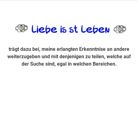
Zum
Inhalt
trägt dazu bei, diese mir erlangte Erkenntnis an andere
LiebeIsstLe
springen
weiterzugeben und mit denjenigen zu teilen, welche auf der
Suche sind, egal in welchen Bereichen.
trägt dazu bei, meine erlangten Erkenntnise an andere
weiterzugeben und mit denjenigen zu teilen, welche auf
der Suche sind, egal in welchen Bereichen.