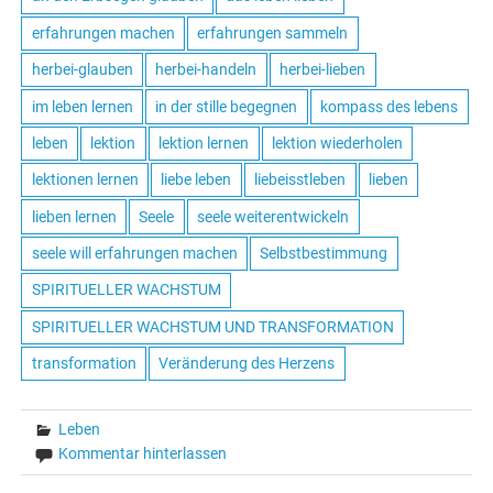
erfahrungen machen
erfahrungen sammeln
herbei-glauben
herbei-handeln
herbei-lieben
im leben lernen
in der stille begegnen
kompass des lebens
leben
lektion
lektion lernen
lektion wiederholen
lektionen lernen
liebe leben
liebeisstleben
lieben
lieben lernen
Seele
seele weiterentwickeln
seele will erfahrungen machen
Selbstbestimmung
SPIRITUELLER WACHSTUM
SPIRITUELLER WACHSTUM UND TRANSFORMATION
transformation
Veränderung des Herzens
Leben
Kommentar hinterlassen