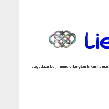
Zum
Inhalt
trägt dazu bei, diese mir erlangte Erkenntnis an
LiebeIsstLeben
springen
trägt dazu bei, meine erlangten Erkenntnise