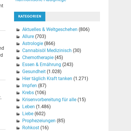
ht
KATEGORIEN
Aktuelles & Weltgeschehen
(806)
Allure
(703)
Astrologie
(866)
nd
Cannabisöl Medizinisch
(30)
rd
Chemotherapie
(45)
Essen & Ernährung
(243)
Gesundheit
(1.028)
Hier täglich Kraft tanken
(1.271)
Impfen
(87)
Krebs
(106)
.
Krisenvorbereitung für alle
(15)
Leben
(1.486)
Liebe
(602)
Prophezeiungen
(85)
Rohkost
(16)