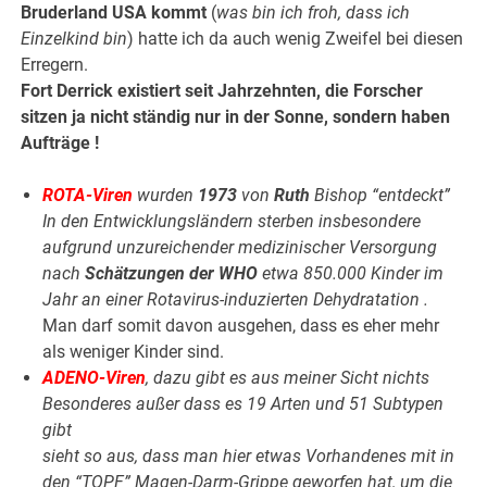
Bruderland USA kommt
(
was bin ich froh, dass ich
Einzelkind bin
) hatte ich da auch wenig Zweifel bei diesen
Erregern.
Fort Derrick existiert seit Jahrzehnten, die Forscher
sitzen ja nicht ständig nur in der Sonne, sondern haben
Aufträge !
ROTA-Viren
wurden
1973
von
Ruth
Bishop “entdeckt”
In den Entwicklungsländern sterben insbesondere
aufgrund unzureichender medizinischer Versorgung
nach
Schätzungen der WHO
etwa 850.000 Kinder im
Jahr an einer Rotavirus-induzierten Dehydratation .
Man darf somit davon ausgehen, dass es eher mehr
als weniger Kinder sind.
ADENO-Viren
, dazu gibt es aus meiner Sicht nichts
Besonderes außer dass es 19 Arten und 51 Subtypen
gibt
sieht so aus, dass man hier etwas Vorhandenes mit in
den “TOPF” Magen-Darm-Grippe geworfen hat, um die