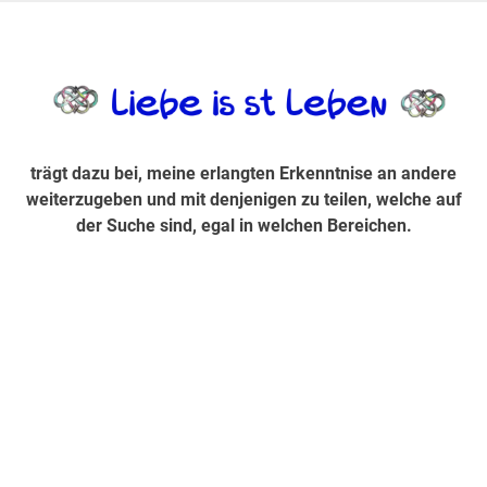
Zum
Inhalt
trägt dazu bei, diese mir erlangte Erkenntnis an andere
LiebeIsstLe
springen
weiterzugeben und mit denjenigen zu teilen, welche auf der
Suche sind, egal in welchen Bereichen.
trägt dazu bei, meine erlangten Erkenntnise an andere
weiterzugeben und mit denjenigen zu teilen, welche auf
der Suche sind, egal in welchen Bereichen.