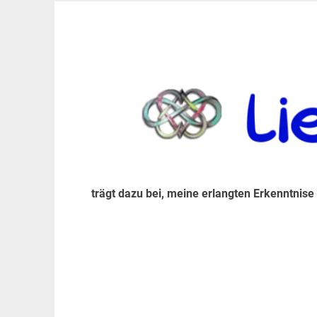
Zum
Inhalt
trägt dazu bei, diese mir erlangte Erkenntnis an
LiebeIsstLeben
springen
trägt dazu bei, meine erlangten Erkenntnise