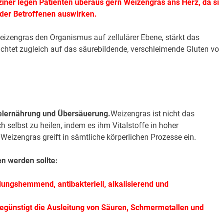
iziner legen Patienten überaus gern Weizengras ans Herz, da s
t der Betroffenen auswirken.
 Weizengras den Organismus auf zellulärer Ebene, stärkt das
htet zugleich auf das säurebildende, verschleimende Gluten v
elernährung und Übersäuerung.
Weizengras ist nicht das
ch selbst zu heilen, indem es ihm Vitalstoffe in hoher
 Weizengras greift in sämtliche körperlichen Prozesse ein.
n werden sollte:
ndungshemmend, antibakteriell, alkalisierend und
begünstigt die Ausleitung von Säuren, Schmermetallen und