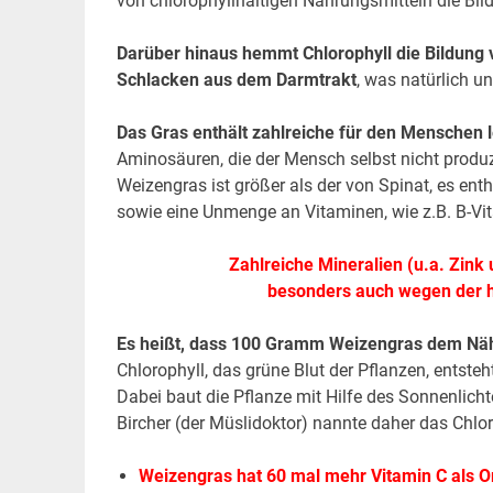
von chlorophyllhaltigen Nahrungsmitteln die Bil
Darüber hinaus hemmt Chlorophyll die Bildung v
Schlacken aus dem Darmtrakt
, was natürlich u
Das Gras enthält zahlreiche für den Menschen
Aminosäuren, die der Mensch selbst nicht produz
Weizengras ist größer als der von Spinat, es ent
sowie eine Unmenge an Vitaminen, wie z.B. B-Vi
Zahlreiche Mineralien (u.a. Zink
besonders auch wegen der h
Es heißt, dass 100 Gramm Weizengras dem Nä
Chlorophyll, das grüne Blut der Pflanzen, entste
Dabei baut die Pflanze mit Hilfe des Sonnenlich
Bircher (der Müslidoktor) nannte daher das Chlo
Weizengras hat 60 mal mehr Vitamin C als 