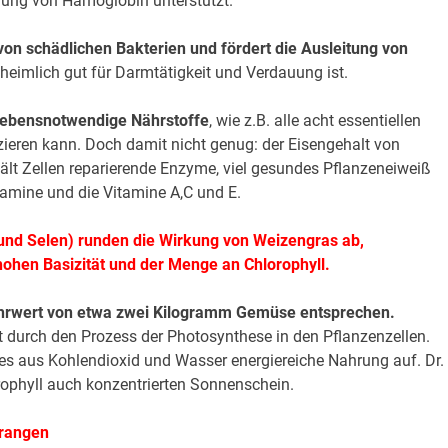
dung von Hämoglobin unterstützt.
on schädlichen Bakterien und fördert die Ausleitung von
nheimlich gut für Darmtätigkeit und Verdauung ist.
 lebensnotwendige Nährstoffe
, wie z.B. alle acht essentiellen
ieren kann. Doch damit nicht genug: der Eisengehalt von
hält Zellen reparierende Enzyme, viel gesundes Pflanzeneiweiß
tamine und die Vitamine A,C und E.
 und Selen) runden die Wirkung von Weizengras ab,
ohen Basizität und der Menge an Chlorophyll.
hrwert von etwa zwei Kilogramm Gemüse entsprechen.
ht durch den Prozess der Photosynthese in den Pflanzenzellen.
tes aus Kohlendioxid und Wasser energiereiche Nahrung auf. Dr.
rophyll auch konzentrierten Sonnenschein.
Orangen