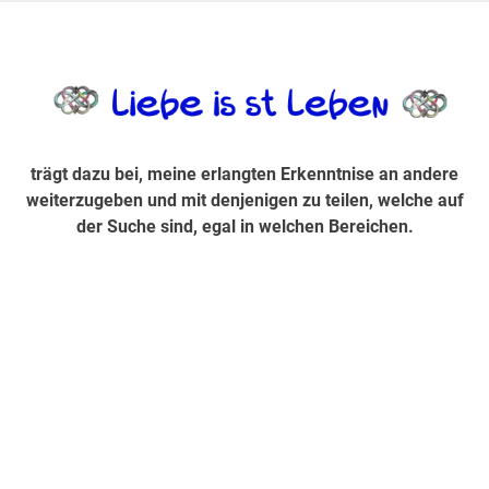
Zum
Inhalt
trägt dazu bei, diese mir erlangte Erkenntnis an andere
LiebeIsstLe
springen
weiterzugeben und mit denjenigen zu teilen, welche auf der
Suche sind, egal in welchen Bereichen.
trägt dazu bei, meine erlangten Erkenntnise an andere
weiterzugeben und mit denjenigen zu teilen, welche auf
der Suche sind, egal in welchen Bereichen.