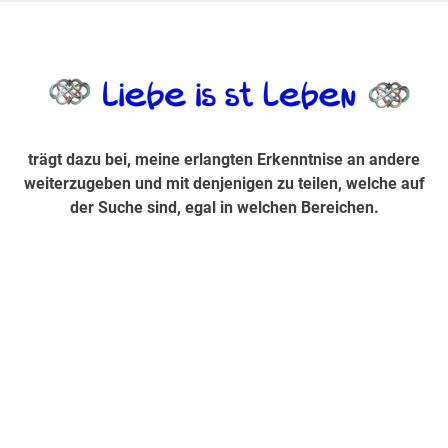
Zum
Inhalt
trägt dazu bei, diese mir erlangte Erkenntnis an andere
LiebeIsstLe
springen
weiterzugeben und mit denjenigen zu teilen, welche auf der
Suche sind, egal in welchen Bereichen.
trägt dazu bei, meine erlangten Erkenntnise an andere
weiterzugeben und mit denjenigen zu teilen, welche auf
der Suche sind, egal in welchen Bereichen.