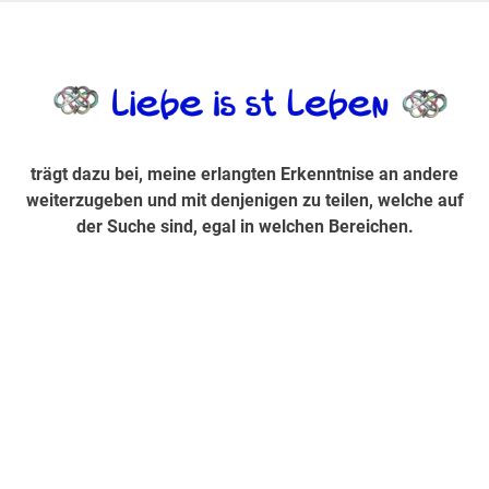
Zum
Inhalt
trägt dazu bei, diese mir erlangte Erkenntnis an andere
LiebeIsstLe
springen
weiterzugeben und mit denjenigen zu teilen, welche auf der
Suche sind, egal in welchen Bereichen.
trägt dazu bei, meine erlangten Erkenntnise an andere
weiterzugeben und mit denjenigen zu teilen, welche auf
der Suche sind, egal in welchen Bereichen.