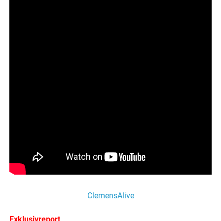
ClemensAlive
Exklusivreport