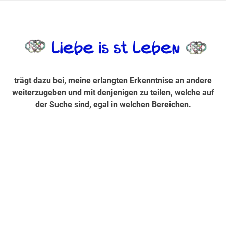
Zum
Inhalt
trägt dazu bei, diese mir erlangte Erkenntnis an andere
LiebeIsstLe
springen
weiterzugeben und mit denjenigen zu teilen, welche auf der
Suche sind, egal in welchen Bereichen.
trägt dazu bei, meine erlangten Erkenntnise an andere
weiterzugeben und mit denjenigen zu teilen, welche auf
der Suche sind, egal in welchen Bereichen.