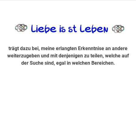
Zum
Inhalt
trägt dazu bei, diese mir erlangte Erkenntnis an andere
LiebeIsstLe
springen
weiterzugeben und mit denjenigen zu teilen, welche auf der
Suche sind, egal in welchen Bereichen.
trägt dazu bei, meine erlangten Erkenntnise an andere
weiterzugeben und mit denjenigen zu teilen, welche auf
der Suche sind, egal in welchen Bereichen.