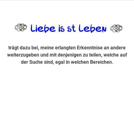
Zum
Inhalt
trägt dazu bei, diese mir erlangte Erkenntnis an andere
LiebeIsstLe
springen
weiterzugeben und mit denjenigen zu teilen, welche auf der
Suche sind, egal in welchen Bereichen.
trägt dazu bei, meine erlangten Erkenntnise an andere
weiterzugeben und mit denjenigen zu teilen, welche auf
der Suche sind, egal in welchen Bereichen.