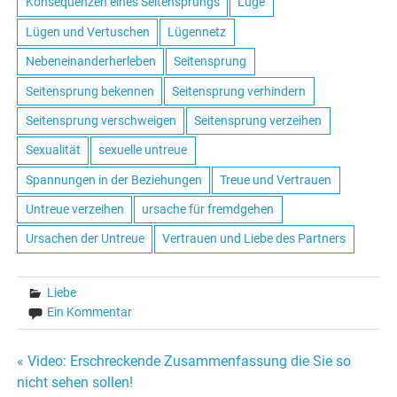
Konsequenzen eines Seitensprungs
Lüge
Lügen und Vertuschen
Lügennetz
Nebeneinanderherleben
Seitensprung
Seitensprung bekennen
Seitensprung verhindern
Seitensprung verschweigen
Seitensprung verzeihen
Sexualität
sexuelle untreue
Spannungen in der Beziehungen
Treue und Vertrauen
Untreue verzeihen
ursache für fremdgehen
Ursachen der Untreue
Vertrauen und Liebe des Partners
Liebe
Ein Kommentar
« Video: Erschreckende Zusammenfassung die Sie so
Beitrags-
nicht sehen sollen!