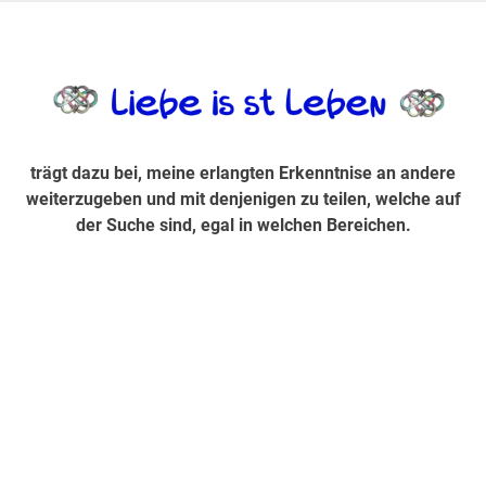
Zum
Inhalt
trägt dazu bei, diese mir erlangte Erkenntnis an andere
LiebeIsstLe
springen
weiterzugeben und mit denjenigen zu teilen, welche auf der
Suche sind, egal in welchen Bereichen.
trägt dazu bei, meine erlangten Erkenntnise an andere
weiterzugeben und mit denjenigen zu teilen, welche auf
der Suche sind, egal in welchen Bereichen.