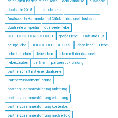
dein Selbst ist dein reiner Geist
dein Zuhause
dualseele
dualseele 2015
dualseele erkennen
Dualseele in Harmonie und Glück
dualseele loslassen
dualseele wikipedia
dualseelenliebe
GÖTTLICHE HERRLICHKEIT
große Liebe
Hab und Gut
heilige liebe
HEILIGE LIEBE GOTTES.
leben liebe
Liebe
liebe isst leben
liebe leben
lieben mit der dualseele
liebeszauber
partner
partnerrückführung
partnerschaft mit einer dualseele
Partnerzusammenführung
partnerzusammenführung anleitung
partnerzusammenführung erfahrung
partnerzusammenführung kostenlos
partnerzusammenführung nach erfolg