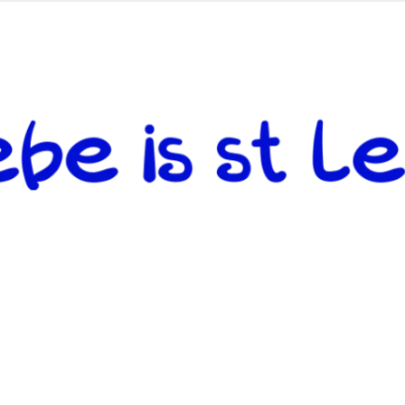
 andere weiterzugeben und mit denjenigen zu teilen, welche auf d