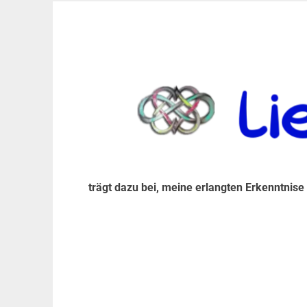
Zum
Inhalt
trägt dazu bei, diese mir erlangte Erkenntnis an
LiebeIsstLeben
springen
trägt dazu bei, meine erlangten Erkenntnise