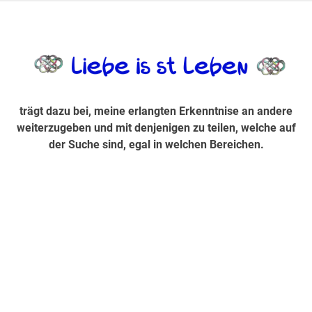
Zum
Inhalt
trägt dazu bei, diese mir erlangte Erkenntnis an andere
LiebeIsstLe
springen
weiterzugeben und mit denjenigen zu teilen, welche auf der
Suche sind, egal in welchen Bereichen.
trägt dazu bei, meine erlangten Erkenntnise an andere
weiterzugeben und mit denjenigen zu teilen, welche auf
der Suche sind, egal in welchen Bereichen.