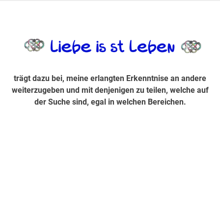
Zum
Inhalt
trägt dazu bei, diese mir erlangte Erkenntnis an andere
LiebeIsstLe
springen
weiterzugeben und mit denjenigen zu teilen, welche auf der
Suche sind, egal in welchen Bereichen.
trägt dazu bei, meine erlangten Erkenntnise an andere
weiterzugeben und mit denjenigen zu teilen, welche auf
der Suche sind, egal in welchen Bereichen.