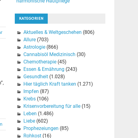
harmonische Hautpflege
KATEGORIEN
Aktuelles & Weltgeschehen
(806)
ar
Allure
(703)
Astrologie
(866)
Cannabisöl Medizinisch
(30)
Chemotherapie
(45)
Essen & Ernährung
(243)
Gesundheit
(1.028)
”,
Hier täglich Kraft tanken
(1.271)
Impfen
(87)
Krebs
(106)
Krisenvorbereitung für alle
(15)
Leben
(1.486)
Liebe
(602)
en
Prophezeiungen
(85)
Rohkost
(16)