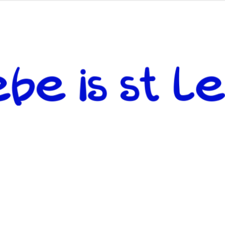
 andere weiterzugeben und mit denjenigen zu teilen, welche auf d