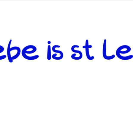
 andere weiterzugeben und mit denjenigen zu teilen, welche auf d