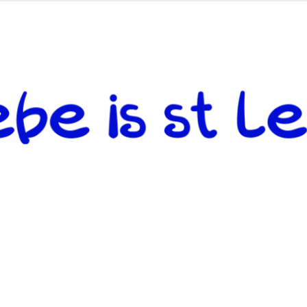
 andere weiterzugeben und mit denjenigen zu teilen, welche auf d