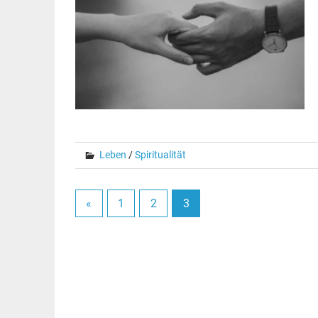
Leben
/
Spiritualität
«
1
2
3