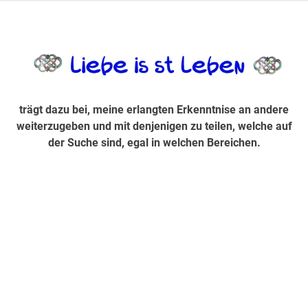
Zum
Inhalt
trägt dazu bei, diese mir erlangte Erkenntnis an andere
LiebeIsstLe
springen
weiterzugeben und mit denjenigen zu teilen, welche auf der
Suche sind, egal in welchen Bereichen.
trägt dazu bei, meine erlangten Erkenntnise an andere
weiterzugeben und mit denjenigen zu teilen, welche auf
der Suche sind, egal in welchen Bereichen.