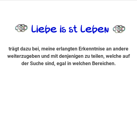
Zum
Inhalt
trägt dazu bei, diese mir erlangte Erkenntnis an andere
LiebeIsstLe
springen
weiterzugeben und mit denjenigen zu teilen, welche auf der
Suche sind, egal in welchen Bereichen.
trägt dazu bei, meine erlangten Erkenntnise an andere
weiterzugeben und mit denjenigen zu teilen, welche auf
der Suche sind, egal in welchen Bereichen.