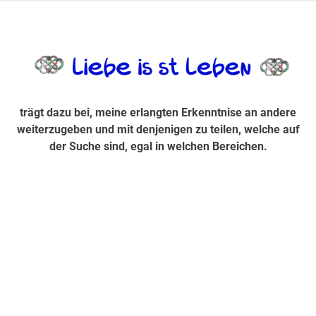
Zum
Inhalt
trägt dazu bei, diese mir erlangte Erkenntnis an andere
LiebeIsstLe
springen
weiterzugeben und mit denjenigen zu teilen, welche auf der
Suche sind, egal in welchen Bereichen.
trägt dazu bei, meine erlangten Erkenntnise an andere
weiterzugeben und mit denjenigen zu teilen, welche auf
der Suche sind, egal in welchen Bereichen.