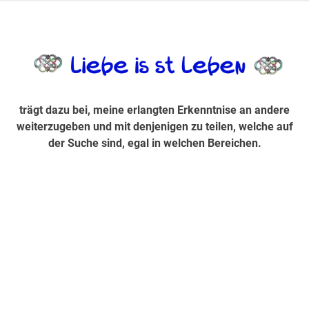
Zum
Inhalt
trägt dazu bei, diese mir erlangte Erkenntnis an andere
LiebeIsstLe
springen
weiterzugeben und mit denjenigen zu teilen, welche auf der
Suche sind, egal in welchen Bereichen.
trägt dazu bei, meine erlangten Erkenntnise an andere
weiterzugeben und mit denjenigen zu teilen, welche auf
der Suche sind, egal in welchen Bereichen.