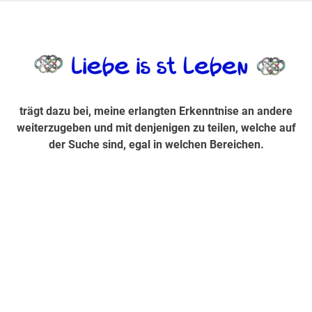
Zum
Inhalt
trägt dazu bei, diese mir erlangte Erkenntnis an andere
LiebeIsstLe
springen
weiterzugeben und mit denjenigen zu teilen, welche auf der
Suche sind, egal in welchen Bereichen.
trägt dazu bei, meine erlangten Erkenntnise an andere
weiterzugeben und mit denjenigen zu teilen, welche auf
der Suche sind, egal in welchen Bereichen.