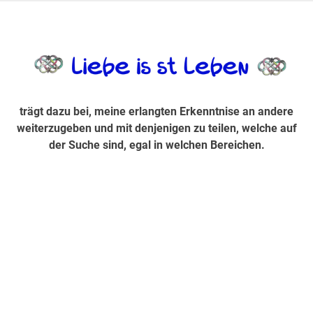
Zum
Inhalt
trägt dazu bei, diese mir erlangte Erkenntnis an andere
LiebeIsstLe
springen
weiterzugeben und mit denjenigen zu teilen, welche auf der
Suche sind, egal in welchen Bereichen.
trägt dazu bei, meine erlangten Erkenntnise an andere
weiterzugeben und mit denjenigen zu teilen, welche auf
der Suche sind, egal in welchen Bereichen.