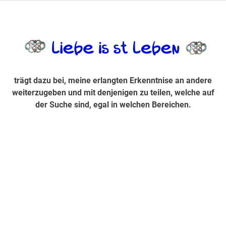
Zum
Inhalt
trägt dazu bei, diese mir erlangte Erkenntnis an andere
LiebeIsstLe
springen
weiterzugeben und mit denjenigen zu teilen, welche auf der
Suche sind, egal in welchen Bereichen.
trägt dazu bei, meine erlangten Erkenntnise an andere
weiterzugeben und mit denjenigen zu teilen, welche auf
der Suche sind, egal in welchen Bereichen.