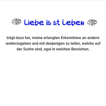
Zum
Inhalt
trägt dazu bei, diese mir erlangte Erkenntnis an andere
LiebeIsstLe
springen
weiterzugeben und mit denjenigen zu teilen, welche auf der
Suche sind, egal in welchen Bereichen.
trägt dazu bei, meine erlangten Erkenntnise an andere
weiterzugeben und mit denjenigen zu teilen, welche auf
der Suche sind, egal in welchen Bereichen.