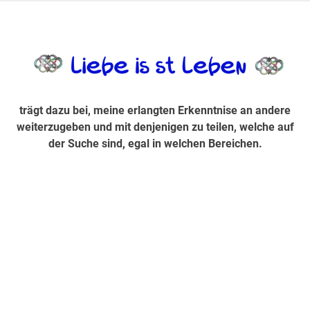
Zum
Inhalt
trägt dazu bei, diese mir erlangte Erkenntnis an andere
LiebeIsstLe
springen
weiterzugeben und mit denjenigen zu teilen, welche auf der
Suche sind, egal in welchen Bereichen.
trägt dazu bei, meine erlangten Erkenntnise an andere
weiterzugeben und mit denjenigen zu teilen, welche auf
der Suche sind, egal in welchen Bereichen.