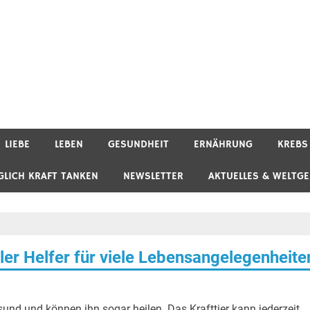
LIEBE
LEBEN
GESUNDHEIT
ERNÄHRUNG
KREBS
GLICH KRAFT TANKEN
NEWSLETTER
AKTUELLES & WELTG
ller Helfer für viele Lebensangelegenheite
und und können ihn sogar heilen. Das Krafttier kann jederzeit