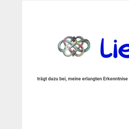
Zum
Inhalt
trägt dazu bei, diese mir erlangte Erkenntnis an
LiebeIsstLeben
springen
trägt dazu bei, meine erlangten Erkenntnise