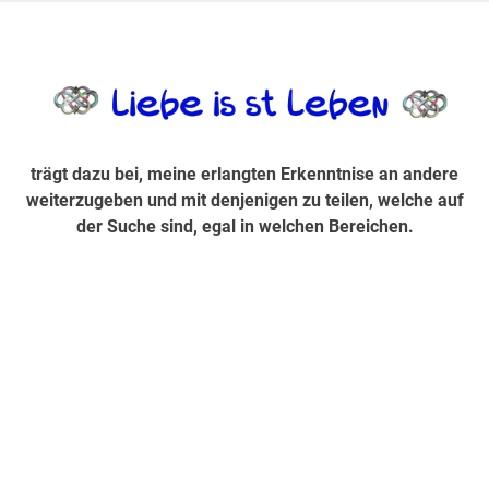
Zum
Inhalt
trägt dazu bei, diese mir erlangte Erkenntnis an andere
LiebeIsstLe
springen
weiterzugeben und mit denjenigen zu teilen, welche auf der
Suche sind, egal in welchen Bereichen.
trägt dazu bei, meine erlangten Erkenntnise an andere
weiterzugeben und mit denjenigen zu teilen, welche auf
der Suche sind, egal in welchen Bereichen.