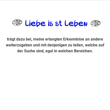
Zum
Inhalt
trägt dazu bei, diese mir erlangte Erkenntnis an andere
LiebeIsstLe
springen
weiterzugeben und mit denjenigen zu teilen, welche auf der
Suche sind, egal in welchen Bereichen.
trägt dazu bei, meine erlangten Erkenntnise an andere
weiterzugeben und mit denjenigen zu teilen, welche auf
der Suche sind, egal in welchen Bereichen.