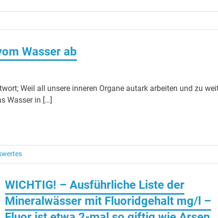
 vom Wasser ab
wort; Weil all unsere inneren Organe autark arbeiten und zu wei
s Wasser in […]
swertes
WICHTIG! – Ausführliche Liste der
Mineralwässer mit Fluoridgehalt mg/l –
Fluor ist etwa 2-mal so giftig wie Arsen