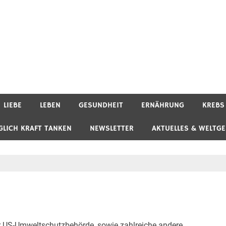
LIEBE
LEBEN
GESUNDHEIT
ERNÄHRUNG
KREBS
GLICH KRAFT TANKEN
NEWSLETTER
AKTUELLES & WELTG
r US-Umweltschutzbehörde, sowie zahlreiche andere