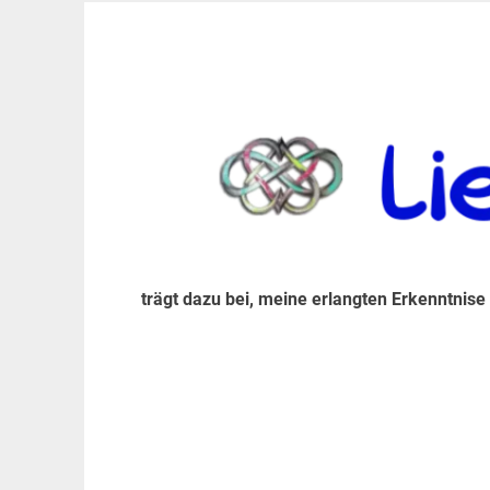
Zum
Inhalt
trägt dazu bei, diese mir erlangte Erkenntnis an
LiebeIsstLeben
springen
trägt dazu bei, meine erlangten Erkenntnise