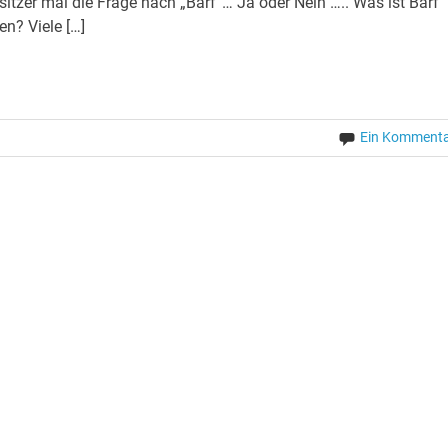
sitzer mal die Frage nach „Barf“… Ja oder Nein ….. Was ist Barf
en? Viele […]
Ein Komment