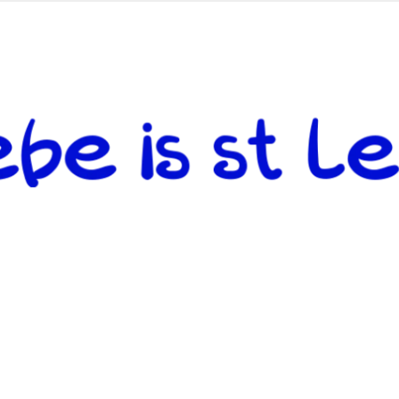
 andere weiterzugeben und mit denjenigen zu teilen, welche auf d