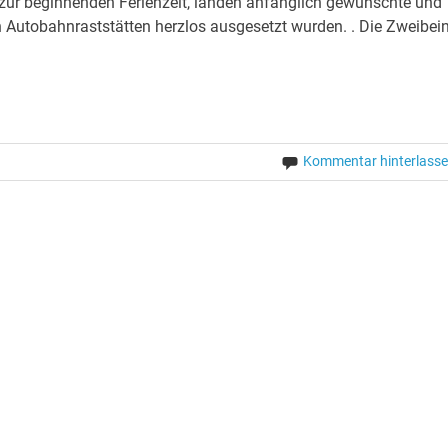
 zur beginnenden Ferienzeit, landen anfänglich gewünschte und
n Autobahnraststätten herzlos ausgesetzt wurden. . Die Zweibei
Kommentar hinterlass