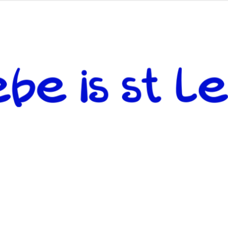
 andere weiterzugeben und mit denjenigen zu teilen, welche auf d