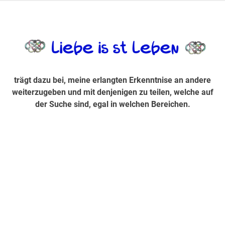
Zum
Inhalt
trägt dazu bei, diese mir erlangte Erkenntnis an andere
LiebeIsstLe
springen
weiterzugeben und mit denjenigen zu teilen, welche auf der
Suche sind, egal in welchen Bereichen.
trägt dazu bei, meine erlangten Erkenntnise an andere
weiterzugeben und mit denjenigen zu teilen, welche auf
der Suche sind, egal in welchen Bereichen.