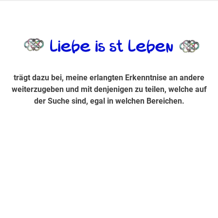
Zum
Inhalt
trägt dazu bei, diese mir erlangte Erkenntnis an andere
LiebeIsstLe
springen
weiterzugeben und mit denjenigen zu teilen, welche auf der
Suche sind, egal in welchen Bereichen.
trägt dazu bei, meine erlangten Erkenntnise an andere
weiterzugeben und mit denjenigen zu teilen, welche auf
der Suche sind, egal in welchen Bereichen.