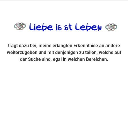
Zum
Inhalt
trägt dazu bei, diese mir erlangte Erkenntnis an andere
LiebeIsstLe
springen
weiterzugeben und mit denjenigen zu teilen, welche auf der
Suche sind, egal in welchen Bereichen.
trägt dazu bei, meine erlangten Erkenntnise an andere
weiterzugeben und mit denjenigen zu teilen, welche auf
der Suche sind, egal in welchen Bereichen.