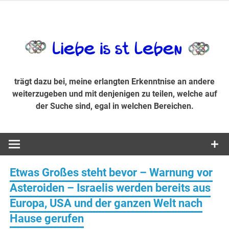
Zum
Inhalt
trägt dazu bei, diese mir erlangte Erkenntnis an andere
LiebeIsstLe
springen
weiterzugeben und mit denjenigen zu teilen, welche auf der
Suche sind, egal in welchen Bereichen.
trägt dazu bei, meine erlangten Erkenntnise an andere
weiterzugeben und mit denjenigen zu teilen, welche auf
der Suche sind, egal in welchen Bereichen.
Etwas Großes steht bevor – Warnung vor
Asteroiden – Israelis werden bereits aus
Europa, USA und der ganzen Welt nach
Hause gerufen