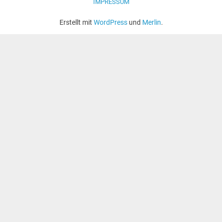
IMPRESSUM
Erstellt mit
WordPress
und
Merlin
.