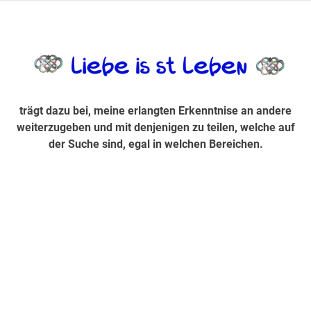
Zum
Inhalt
trägt dazu bei, diese mir erlangte Erkenntnis an andere
LiebeIsstLe
springen
weiterzugeben und mit denjenigen zu teilen, welche auf der
Suche sind, egal in welchen Bereichen.
trägt dazu bei, meine erlangten Erkenntnise an andere
weiterzugeben und mit denjenigen zu teilen, welche auf
der Suche sind, egal in welchen Bereichen.