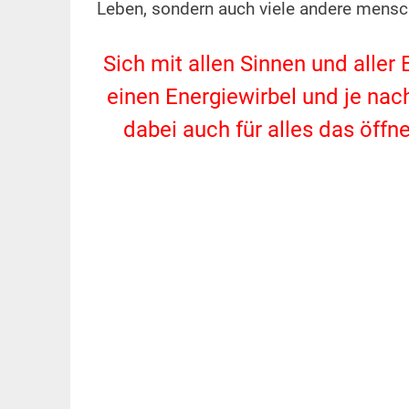
Leben, sondern auch viele andere mensc
.
Sich mit allen Sinnen und aller
einen Energiewirbel und je na
dabei auch für alles das öffne
.