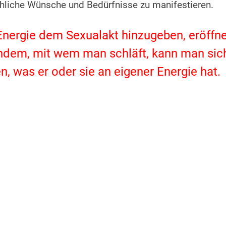
hliche Wünsche und Bedürfnisse zu manifestieren.
 Energie dem Sexualakt hinzugeben, eröffn
chdem, mit wem man schläft, kann man sic
n, was er oder sie an eigener Energie hat.