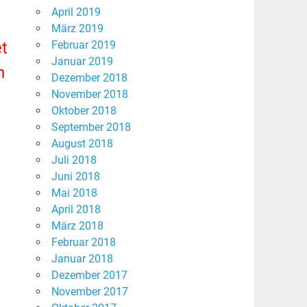
April 2019
März 2019
et
Februar 2019
Januar 2019
h
Dezember 2018
November 2018
Oktober 2018
September 2018
August 2018
Juli 2018
Juni 2018
Mai 2018
April 2018
März 2018
Februar 2018
Januar 2018
Dezember 2017
November 2017