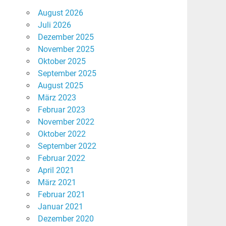
August 2026
Juli 2026
Dezember 2025
November 2025
Oktober 2025
September 2025
August 2025
März 2023
Februar 2023
November 2022
Oktober 2022
September 2022
Februar 2022
April 2021
März 2021
Februar 2021
Januar 2021
Dezember 2020