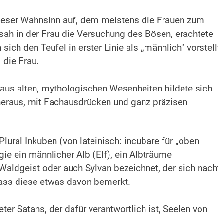
dieser Wahnsinn auf, dem meistens die Frauen zum
e sah in der Frau die Versuchung des Bösen, erachtete
ch den Teufel in erster Linie als „männlich“ vorstell
 die Frau.
aus alten, mythologischen Wesenheiten bildete sich
eraus, mit Fachausdrücken und ganz präzisen
 Plural Inkuben (von lateinisch: incubare für „oben
ogie ein männlicher Alb (Elf), ein Albträume
Waldgeist oder auch Sylvan bezeichnet, der sich nach
dass diese etwas davon bemerkt.
eter Satans, der dafür verantwortlich ist, Seelen von