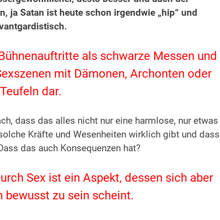
 ja Satan ist heute schon irgendwie „hip“ und
vantgardistisch.
 Bühnenauftritte als schwarze Messen und
e Sexszenen mit Dämonen, Archonten oder
Teufeln dar.
h, dass das alles nicht nur eine harmlose, nur etwas
solche Kräfte und Wesenheiten wirklich gibt und dass
 Dass das auch Konsequenzen hat?
urch Sex ist ein Aspekt, dessen sich aber
h bewusst zu sein scheint.