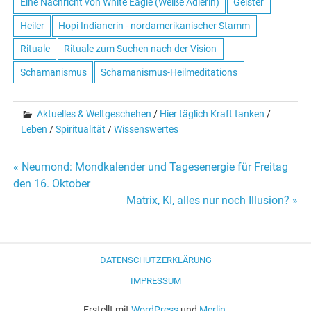
Eine Nachricht von White Eagle (Weiße Adlerin)
Geister
Heiler
Hopi Indianerin - nordamerikanischer Stamm
Rituale
Rituale zum Suchen nach der Vision
Schamanismus
Schamanismus-Heilmeditations
Aktuelles & Weltgeschehen
/
Hier täglich Kraft tanken
/
Leben
/
Spiritualität
/
Wissenswertes
« Neumond: Mondkalender und Tagesenergie für Freitag
Beitrags-
den 16. Oktober
Matrix, KI, alles nur noch Illusion? »
Navigation
DATENSCHUTZERKLÄRUNG
IMPRESSUM
Erstellt mit
WordPress
und
Merlin
.