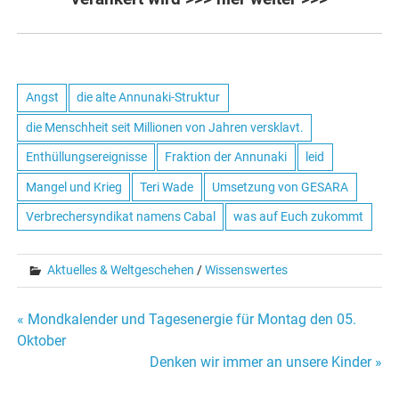
Angst
die alte Annunaki-Struktur
die Menschheit seit Millionen von Jahren versklavt.
Enthüllungsereignisse
Fraktion der Annunaki
leid
Mangel und Krieg
Teri Wade
Umsetzung von GESARA
Verbrechersyndikat namens Cabal
was auf Euch zukommt
Aktuelles & Weltgeschehen
/
Wissenswertes
« Mondkalender und Tagesenergie für Montag den 05.
Beitrags-
Oktober
Denken wir immer an unsere Kinder »
Navigation