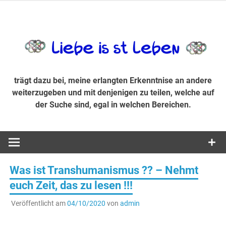
Zum
Inhalt
trägt dazu bei, diese mir erlangte Erkenntnis an andere
LiebeIsstLe
springen
weiterzugeben und mit denjenigen zu teilen, welche auf der
Suche sind, egal in welchen Bereichen.
trägt dazu bei, meine erlangten Erkenntnise an andere
weiterzugeben und mit denjenigen zu teilen, welche auf
der Suche sind, egal in welchen Bereichen.
Was ist Transhumanismus ?? – Nehmt
euch Zeit, das zu lesen !!!
Veröffentlicht am
04/10/2020
von
admin