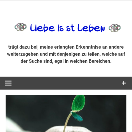
Zum
Inhalt
trägt dazu bei, diese mir erlangte Erkenntnis an andere
LiebeIsstLe
springen
weiterzugeben und mit denjenigen zu teilen, welche auf der
Suche sind, egal in welchen Bereichen.
trägt dazu bei, meine erlangten Erkenntnise an andere
weiterzugeben und mit denjenigen zu teilen, welche auf
der Suche sind, egal in welchen Bereichen.