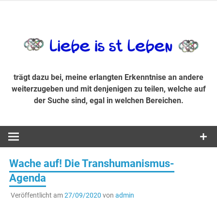
Zum
Inhalt
trägt dazu bei, diese mir erlangte Erkenntnis an andere
LiebeIsstLe
springen
weiterzugeben und mit denjenigen zu teilen, welche auf der
Suche sind, egal in welchen Bereichen.
trägt dazu bei, meine erlangten Erkenntnise an andere
weiterzugeben und mit denjenigen zu teilen, welche auf
der Suche sind, egal in welchen Bereichen.
Wache auf! Die Transhumanismus-
Agenda
Veröffentlicht am
27/09/2020
von
admin