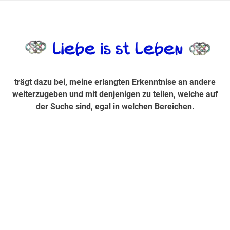
Zum
Inhalt
trägt dazu bei, diese mir erlangte Erkenntnis an andere
LiebeIsstLe
springen
weiterzugeben und mit denjenigen zu teilen, welche auf der
Suche sind, egal in welchen Bereichen.
trägt dazu bei, meine erlangten Erkenntnise an andere
weiterzugeben und mit denjenigen zu teilen, welche auf
der Suche sind, egal in welchen Bereichen.