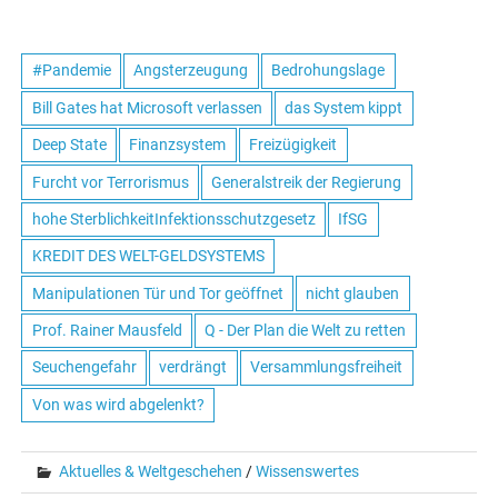
#Pandemie
Angsterzeugung
Bedrohungslage
Bill Gates hat Microsoft verlassen
das System kippt
Deep State
Finanzsystem
Freizügigkeit
Furcht vor Terrorismus
Generalstreik der Regierung
hohe SterblichkeitInfektionsschutzgesetz
IfSG
KREDIT DES WELT-GELDSYSTEMS
Manipulationen Tür und Tor geöffnet
nicht glauben
Prof. Rainer Mausfeld
Q - Der Plan die Welt zu retten
Seuchengefahr
verdrängt
Versammlungsfreiheit
Von was wird abgelenkt?
Aktuelles & Weltgeschehen
/
Wissenswertes