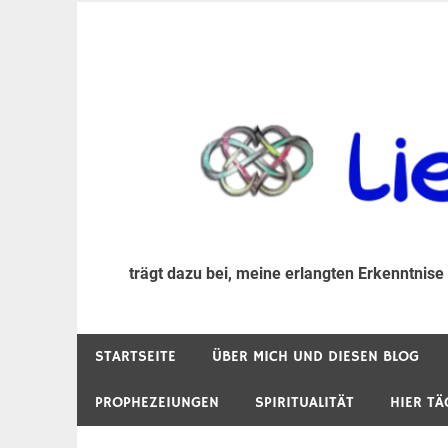
Zum
Inhalt
trägt dazu bei, diese mir erlangte Erkenntnis an
LiebeIsstLeben
springen
trägt dazu bei, meine erlangten Erkenntnise
STARTSEITE
ÜBER MICH UND DIESEN BLOG
PROPHEZEIUNGEN
SPIRITUALITÄT
HIER TÄ